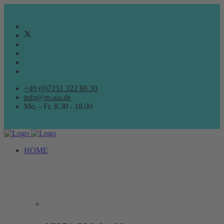
+49 (0)7251 322 88 30
info@m-aia.de
Mo. - Fr. 8.30 - 18.00
HOME
ARCHITEKTURBÜRO