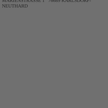
MARIENSTRASSE 1 76689 KARLSDORF-
NEUTHARD