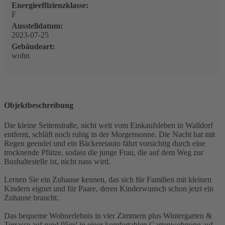
Energieeffizienzklasse:
F
Ausstelldatum:
2023-07-25
Gebäudeart:
wohn
Objektbeschreibung
Die kleine Seitenstraße, nicht weit vom Einkaufsleben in Walldorf
entfernt, schläft noch ruhig in der Morgensonne. Die Nacht hat mit
Regen geendet und ein Bäckereiauto fährt vorsichtig durch eine
trocknende Pfütze, sodass die junge Frau, die auf dem Weg zur
Bushaltestelle ist, nicht nass wird.
Lernen Sie ein Zuhause kennen, das sich für Familien mit kleinen
Kindern eignet und für Paare, deren Kinderwunsch schon jetzt ein
Zuhause braucht.
Das bequeme Wohnerlebnis in vier Zimmern plus Wintergarten &
Terrasse auf rund 95m² in einer komfortablen Gartenwohnung auf