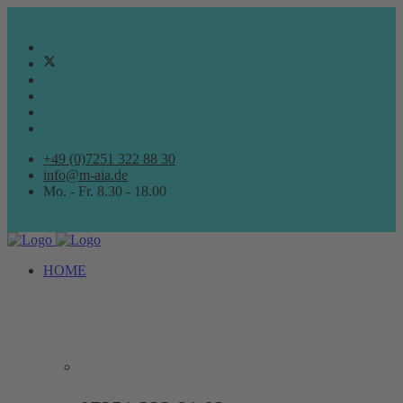
+49 (0)7251 322 88 30
info@m-aia.de
Mo. - Fr. 8.30 - 18.00
HOME
ARCHITEKTURBÜRO