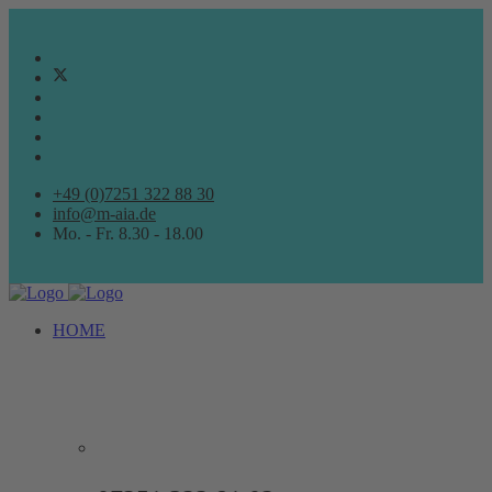
+49 (0)7251 322 88 30
info@m-aia.de
Mo. - Fr. 8.30 - 18.00
HOME
ARCHITEKTURBÜRO