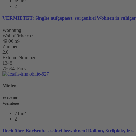
49 m²
2
VERMIETET: Singles aufgepasst: sorgenfrei Wohnen in ruhiger 
Wohnung
Wohnfläche ca.:
49,00 m²
Zimmer:
2,0
Externe Nummer
1348
76694 Forst
Mieten
Verkauft
Vermietet
71 m²
2
Hoch über Karlsruhe - sofort loswohnen! Balkon, Stellplatz, frisc