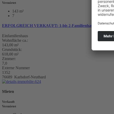
Vermietet
143 m²
7
ERFOLGREICH VERKAUFT: 1-bis 2-Familienhaus in Karlsdo
Einfamilienhaus
Wohnfläche ca.:
143,00 m²
Grundstück:
618,00 m²
Zimmer:
7,0
Externe Nummer
1352
76689 Karlsdorf-Neuthard
Mieten
Verkauft
Vermietet