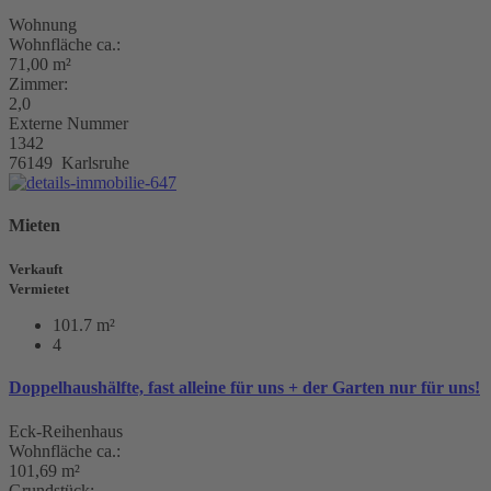
Wohnung
Wohnfläche ca.:
71,00 m²
Zimmer:
2,0
Externe Nummer
1342
76149 Karlsruhe
Mieten
Verkauft
Vermietet
101.7 m²
4
Doppelhaushälfte, fast alleine für uns + der Garten nur für uns!
Eck-Reihenhaus
Wohnfläche ca.:
101,69 m²
Grundstück: