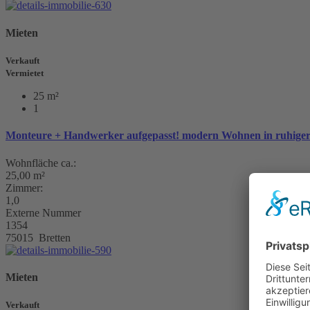
Mieten
Verkauft
Vermietet
25 m²
1
Monteure + Handwerker aufgepasst! modern Wohnen in ruhiger
Wohnfläche ca.:
25,00 m²
Zimmer:
1,0
Externe Nummer
1354
75015 Bretten
Mieten
Verkauft