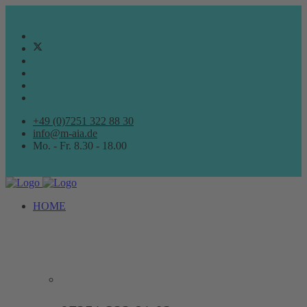
+49 (0)7251 322 88 30
info@m-aia.de
Mo. - Fr. 8.30 - 18.00
HOME
ARCHITEKTURBÜRO