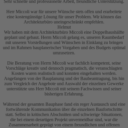
Sehr schnelle und professionelle Arbeit, freundliche Unterstützung.
Herr Miccoli war für unsere Wünsche stets offen und erarbeitete
eine kostengünstige Lösung für unser Problem. Wir können das
Architekturbüro uneingeschränkt empfehlen.
Helmut
Wir haben mit dem Architekturbüro Miccoli eine Doppelhaushälfte
geplant und gebaut. Herrn Miccoli gelang es, unseren Raumbedarf
mit unseren Vorstellungen und Wünschen in Einklang zu bringen
und im Rahmen bauplanerischer Vorgaben und des Budgets optimal
umzusetzen.
Die Beratung von Herrn Miccoli war fachlich kompetent, seine
Vorschläge kreativ und dennoch pragmatisch, die veranschlagten
Kosten waren realistisch und konnten eingehalten werden.
Angefangen von der Bauplanung und der Baubeantragung, bis hin
zum Vergleich der Angebote und Auswahl der einzelnen Gewerke
unterstützte uns Herr Miccoli mit seinem Fachwissen und seiner
bisherigen Erfahrung.
Während der gesamten Bauphase fand ein reger Austausch und eine
fortwährende Kommunikation über die einzelnen Baufortschritte
statt. Selbst in kritischen Abschnitten und schwierige Situationen,
die bei einem derartigen Projekt unvermeidbar sind, war die
Zusammenarbeit geprägt von einem freundlichen und offenen