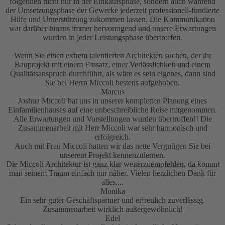
folgenden nicht nur in der Einkaufsphase, sondern auch während
der Umsetzungsphase der Gewerke jederzeit professionell-fundierte
Hilfe und Unterstützung zukommen lassen. Die Kommunikation
war darüber hinaus immer hervorragend und unsere Erwartungen
wurden in jeder Leistungsphase übertroffen.
Wenn Sie einen extrem talentierten Architekten suchen, der ihr
Bauprojekt mit einem Einsatz, einer Verlässlichkeit und einem
Qualitätsanspruch durchführt, als wäre es sein eigenes, dann sind
Sie bei Herrn Miccoli bestens aufgehoben.
Marcus
Joshua Miccoli hat uns in unserer kompletten Planung eines
Einfamilienhauses auf eine unbeschreibliche Reise mitgenommen.
Alle Erwartungen und Vorstellungen wurden übertroffen!! Die
Zusammenarbeit mit Herr Miccoli war sehr harmonisch und
erfolgreich.
Auch mit Frau Miccoli hatten wir das nette Vergnügen Sie bei
unserem Projekt kennenzulernen.
Die Miccoli Architektur ist ganz klar weiterzuempfehlen, da kommt
man seinem Traum einfach nur näher. Vielen herzlichen Dank für
alles....
Monika
Ein sehr guter Geschäftspartner und erfreulich zuverlässig.
Zusammenarbeit wirklich außergewöhnlich!
Edel