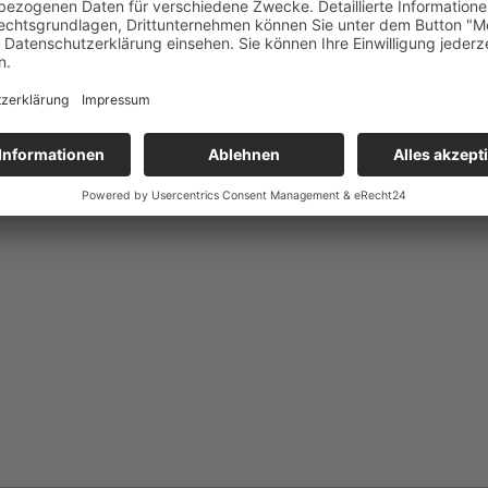
lenken nie wieder so
en, die den
Rahmenbedingugen
mgang mit Ressourcen
e Planungen
ntwürfe
in
dem Weg von
bis hin zu