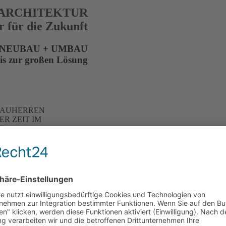
 ARCHITEKTUR
r für die Zukunft
NEUBAU + UMBAU
bis zur großen Lösung
BAUHERREN
R ZEIT IM
E
ner
chs
bzw. Bauantrags
ltungsprozess
im
nem Bauwerk, das seine
tät und Atmosphäre