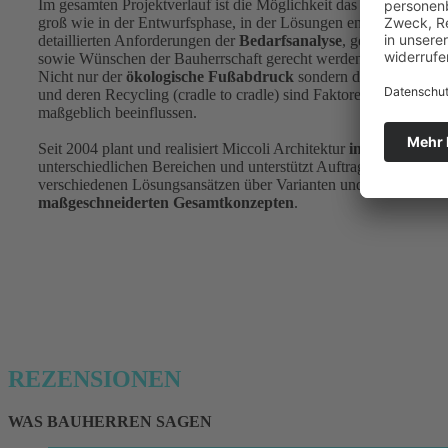
Im gesamten Projektverlauf ist die Möglichkeit das Ergebnis zu 
groß wie in der Entwurfsphase, in der Lösungen entwickelt werd
detaillierten Anforderungen der
Bedarfsanalyse
, gesetzlichen 
sowie Wünschen der Bauherrschaft gerecht werden.
Nicht nur der
ökologische Fußabdruck
sondern der gesamte U
und deren Recycling (cradle to cradle) sind Faktoren, die heutig
maßgeblich beeinflussen.
Seit 2004 plant und realisiert Miccoli Architektur
individuelle E
unterschiedlichen Bereichen und unterstützt Auftraggeber auf 
verschiedenen Lösungsansätzen über Varianten und Alternativen 
maßgeschneiderten Gesamtkonzepten
.
REZENSIONEN
WAS BAUHERREN SAGEN