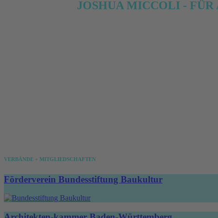
JOSHUA MICCOLI - FÜ
VITA
*1980 in Pforzheim
1996 Praktikum in Architekturbüro
1999 Abitur
2000-2004 Architekturstudium in Ka
2000-2004 Mitarbeit in Architekturb
2004 Beginn Selbstständigkeit
VERBÄNDE + MITGLIEDSCHAFTEN
Förderverein Bundesstiftung Baukultur
Architekten-kammer Baden-Württemberg