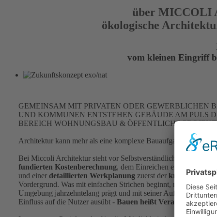
über MICCOLI
ökologische Architektu
vom kleinen Eingriff 
GEMEINSAM MIT PRIVATEN ODER GEWERBLICHEN 
UND KOMMUNEN ENTSTEHEN GEBÄUDE AM PULS DE
BEREICH WOHNUNGSBAU & ÖFFENTLICHE PROJEKT
Architektur kann mehr als eine komplexe Bauaufgabe zu lösen!
Bei Miccoli Architektur steht vor Selbstverständlichkeiten wie ei
fundierten Kostenberechnung
, dem Einreichen eines
Baugesu
und einer
detaillierten Werkplanung
zuerst der
kreative Gesta
Vordergrund. Was mit einfachen Strichen beginnt, mündet in ei
Umgebung jahrzehntelang prägt und mit seiner Aufenthaltsquali
Einfluss auf die Nutzer ausübt -
Bauen heißt Verantwortung.